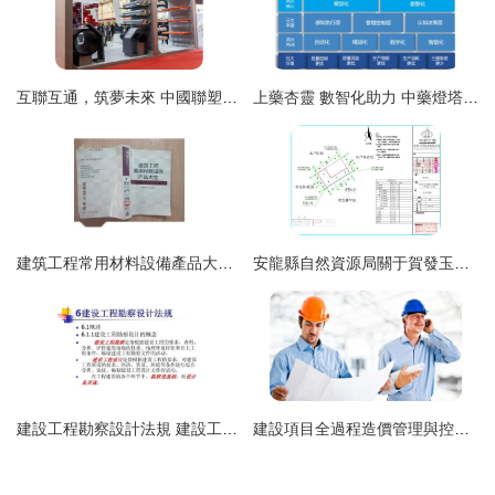
互聯互通，筑夢未來 中國聯塑管道產品助力雄安新區千年大計建設
上藥杏靈 數智化助力 中藥燈塔工廠建設質量標桿再升級
建筑工程常用材料設備產品大全 支撐建設工程設計的實用指南
安龍縣自然資源局關于賀發玉農村住宅建設工程設計方案批前的公示
建設工程勘察設計法規 建設工程設計的法律遵循與實踐要義
建設項目全過程造價管理與控制在工程設計階段的關鍵實踐